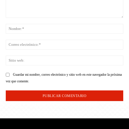
Comentario:
No
Co
ele
Sit
we
Guardar mi nombre, correo electrónico y sitio web en este navegador la próxima
vez que comente.