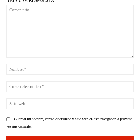
DEJA UNA RESPUESTA
Comentario:
No
Co
ele
Sit
we
Guardar mi nombre, correo electrónico y sitio web en este navegador la próxima
vez que comente.