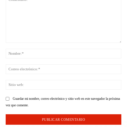
Comentario:
No
Co
ele
Sit
we
Guardar mi nombre, correo electrónico y sitio web en este navegador la próxima
vez que comente.