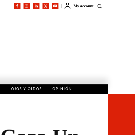
My account
L
OJOS Y OIDOS
OPINIÓN