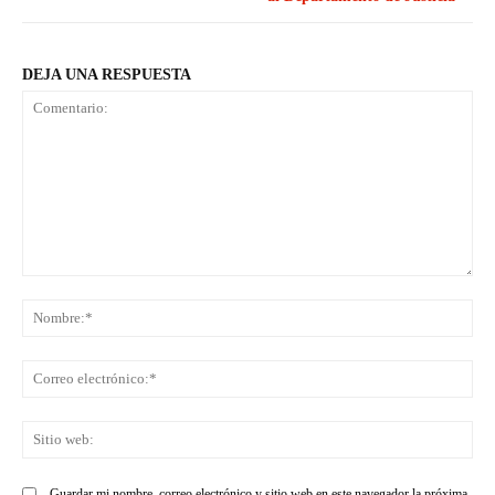
DEJA UNA RESPUESTA
Comentario:
No
Co
ele
Sit
we
Guardar mi nombre, correo electrónico y sitio web en este navegador la próxima