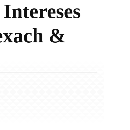
Intereses
exach &