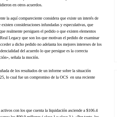
idieron en otros acuerdos.
nte la aquí compareciente considera que existe un interés de
ue existen consideraciones infundadas y especulativas, que
s que realmente persiguen el pedido o que existen elementos
de Real Legacy que son los que motivan el pedido de examinar
acceder a dicho pedido no adelanta los mejores intereses de los
fidencialidad del acuerdo lo que persigue es la correcta
ción», señala la moción.
da de los resultados de un informe sobre la situación
025, lo cual fue un compromiso de la OCS en una reciente
e activos con los que cuenta la liquidación asciende a $106.4
canza los $90.9 millones ( clase 1 y clase 3 ). «Por tanto, los