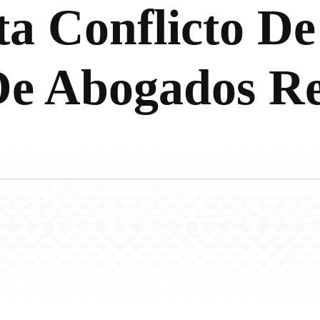
 Conflicto De 
 De Abogados R
5