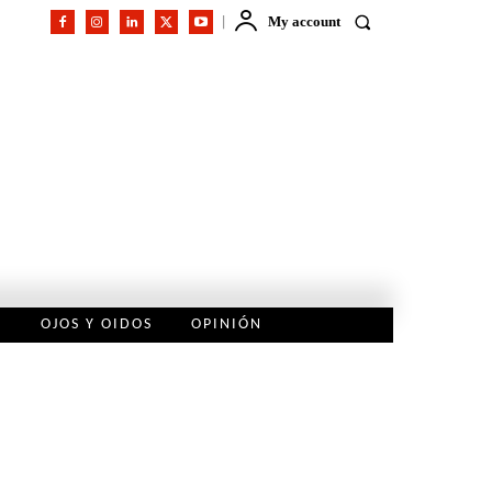
My account
L
OJOS Y OIDOS
OPINIÓN