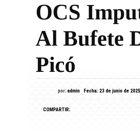
OCS Imputa
Al Bufete
Picó
por:
admin
Fecha:
23 de junio de 202
COMPARTIR: