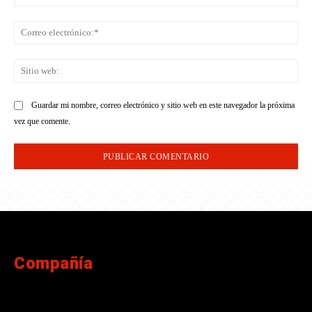
Co
ele
Sit
we
Guardar mi nombre, correo electrónico y sitio web en este navegador la próxima
vez que comente.
Compañía