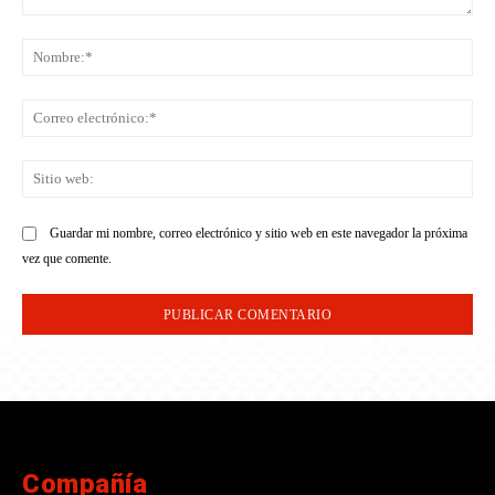
Comentario:
No
Co
ele
Sit
we
Guardar mi nombre, correo electrónico y sitio web en este navegador la próxima
vez que comente.
Compañía