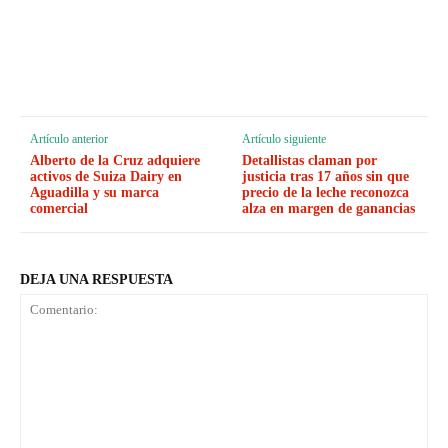
Artículo anterior
Artículo siguiente
Alberto de la Cruz adquiere
Detallistas claman por
activos de Suiza Dairy en
justicia tras 17 años sin que
Aguadilla y su marca
precio de la leche reconozca
comercial
alza en margen de ganancias
DEJA UNA RESPUESTA