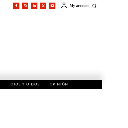
My account
L
OJOS Y OIDOS
OPINIÓN