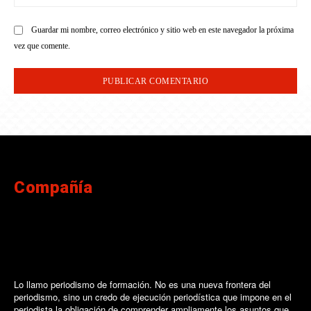
we
Guardar mi nombre, correo electrónico y sitio web en este navegador la próxima
vez que comente.
Compañía
Lo llamo periodismo de formación. No es una nueva frontera del
periodismo, sino un credo de ejecución periodística que impone en el
periodista la obligación de comprender ampliamente los asuntos que