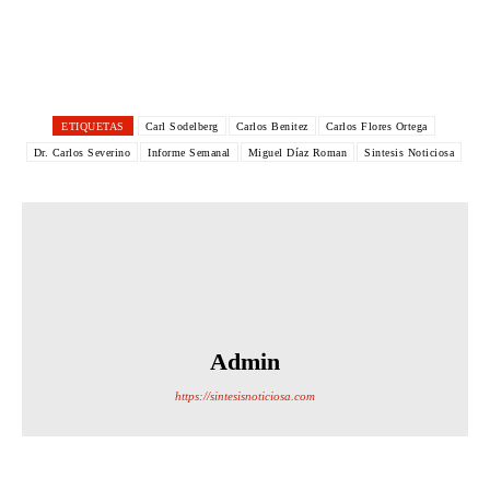
ETIQUETAS
Carl Sodelberg
Carlos Benitez
Carlos Flores Ortega
Dr. Carlos Severino
Informe Semanal
Miguel Díaz Roman
Sintesis Noticiosa
Admin
https://sintesisnoticiosa.com