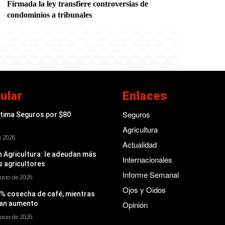
Firmada la ley transfiere controversias de
condominios a tribunales
ular
Enlaces
Seguros
ptima Seguros por $80
Agricultura
de 2026
Actualidad
 Agricultura: le adeudan más
Internacionales
s agricultores
Informe Semanal
osto de 2026
Ojos y Oidos
 % cosecha de café, mientras
man aumento
Opinión
osto de 2026