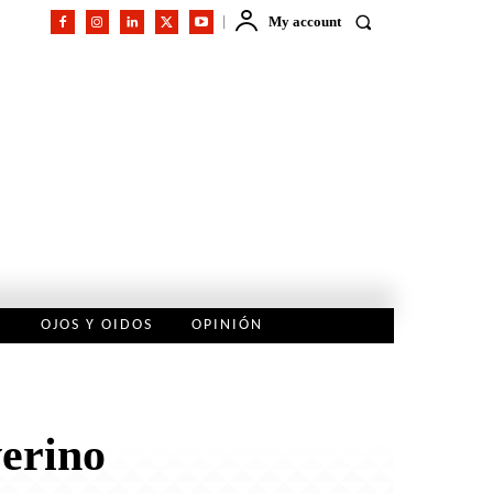
My account
L
OJOS Y OIDOS
OPINIÓN
verino