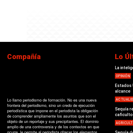
Compañía
Lo Úl
La inteli
OPINIÓN
Estados U
alcance
Lo llamo periodismo de formación. No es una nueva
ACTUALI
frontera del periodismo, sino un credo de ejecución
Sequía r
periodística que impone en el periodista la obligación
caficult
de comprender ampliamente los asuntos que son el
objeto de un reportaje y sus precipitantes. El dominio
AGRICUL
amplio de una controversia y de los contextos en que
ocurre, le permite al periodista ofrecer los elementos
Sequía d