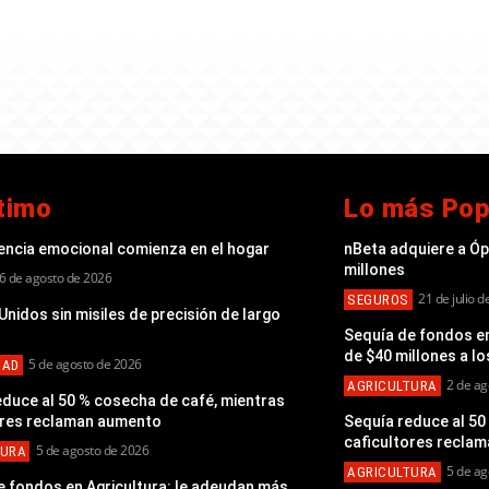
timo
Lo más Pop
gencia emocional comienza en el hogar
nBeta adquiere a Ó
millones
6 de agosto de 2026
21 de julio 
SEGUROS
nidos sin misiles de precisión de largo
Sequía de fondos en
de $40 millones a lo
5 de agosto de 2026
DAD
2 de ag
AGRICULTURA
educe al 50 % cosecha de café, mientras
ores reclaman aumento
Sequía reduce al 50
caficultores recla
5 de agosto de 2026
TURA
5 de ag
AGRICULTURA
e fondos en Agricultura: le adeudan más