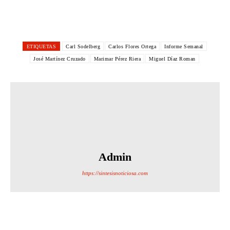
ETIQUETAS
Carl Sodelberg
Carlos Flores Ortega
Informe Semanal
José Martínez Cruzado
Marimar Pérez Riera
Miguel Díaz Roman
Admin
https://sintesisnoticiosa.com