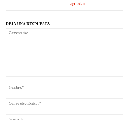
agrícolas
DEJA UNA RESPUESTA
Comentario:
No
Co
ele
Sit
we