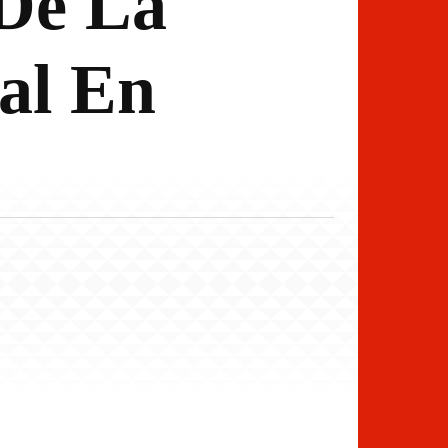
 De La
al En