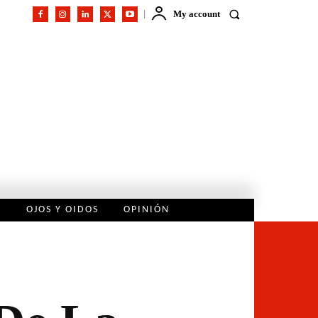
My account
L
OJOS Y OIDOS
OPINIÓN