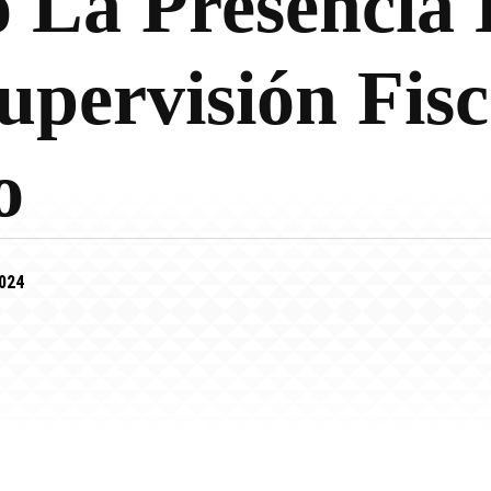
 La Presencia
upervisión Fisc
o
2024