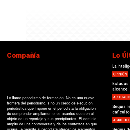
Compañía
Lo Úl
La inteli
OPINIÓN
Estados U
alcance
Lo llamo periodismo de formación. No es una nueva
ACTUALI
frontera del periodismo, sino un credo de ejecución
Sequía r
periodística que impone en el periodista la obligación
caficult
de comprender ampliamente los asuntos que son el
objeto de un reportaje y sus precipitantes. El dominio
AGRICUL
amplio de una controversia y de los contextos en que
ocurre, le permite al periodista ofrecer los elementos
Sequía d