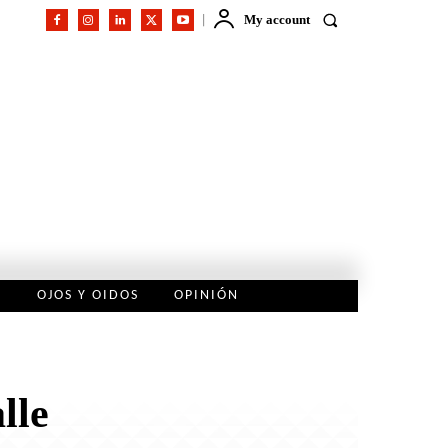
My account
L
OJOS Y OIDOS
OPINIÓN
lle