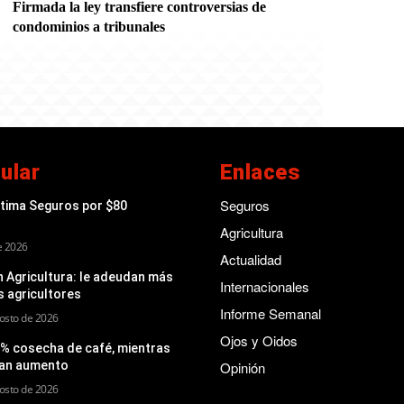
Firmada la ley transfiere controversias de
condominios a tribunales
ular
Enlaces
Seguros
ptima Seguros por $80
Agricultura
de 2026
Actualidad
 Agricultura: le adeudan más
Internacionales
s agricultores
Informe Semanal
osto de 2026
Ojos y Oidos
 % cosecha de café, mientras
man aumento
Opinión
osto de 2026