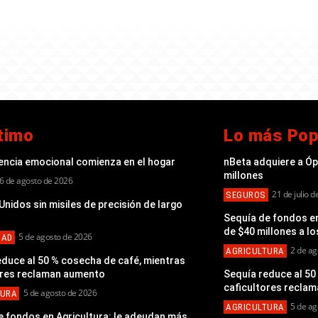
timo
Lo más Pop
gencia emocional comienza en el hogar
nBeta adquiere a Ó
millones
6 de agosto de 2026
21 de julio 
SEGUROS
nidos sin misiles de precisión de largo
Sequía de fondos en
de $40 millones a lo
5 de agosto de 2026
DAD
2 de ag
AGRICULTURA
educe al 50 % cosecha de café, mientras
ores reclaman aumento
Sequía reduce al 50
caficultores recla
5 de agosto de 2026
TURA
5 de ag
AGRICULTURA
e fondos en Agricultura: le adeudan más