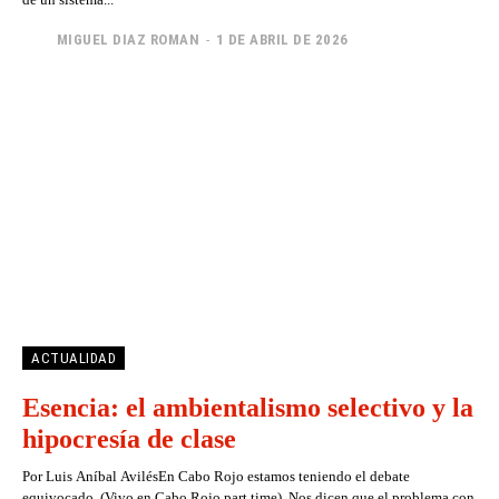
MIGUEL DIAZ ROMAN
-
1 DE ABRIL DE 2026
ACTUALIDAD
Esencia: el ambientalismo selectivo y la
hipocresía de clase
Por Luis Aníbal AvilésEn Cabo Rojo estamos teniendo el debate
equivocado. (Vivo en Cabo Rojo part time). Nos dicen que el problema con