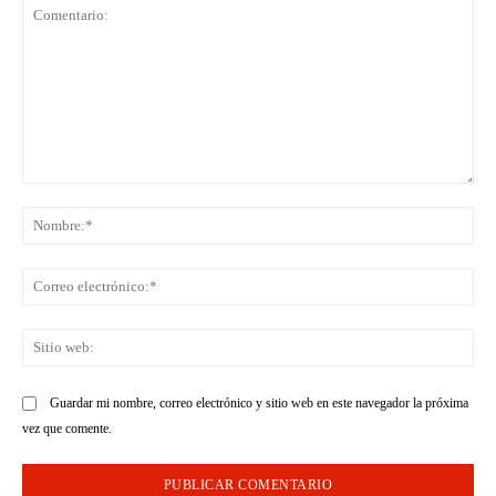
Comentario:
No
Co
ele
Sit
we
Guardar mi nombre, correo electrónico y sitio web en este navegador la próxima
vez que comente.